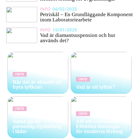
INFO
06/02/2025
Petriskål – En Grundläggande Komponent
inom Laboratoriearbete
INFO
16/01/2025
Vad är diamantsuspension och hur
används det?
INFO
INFO
När det är aktuellt att
hyra lyftkran
Vad är ett lyftok?
INFO
INFO
Nyckelring med stil:
Satsa på en
Allt om Containrar:
personlig nyckelring
Effektiva lösningar
i läder
för moderna företag