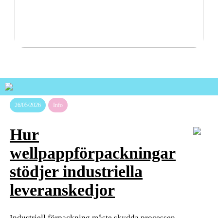
Pålitliga transportlösningar för tuffa nordiska
förhållanden
26/05/2026
Info
Hur
wellpappförpackningar
stödjer industriella
leveranskedjor
Industriell förpackning måste skydda processen