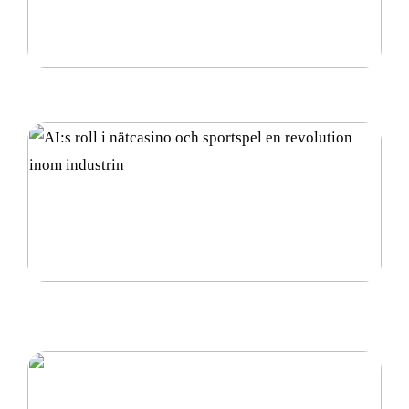
Vad är diamantsuspension och hur används det?
AI:s roll i nätcasino och sportspel en revolution
inom industrin