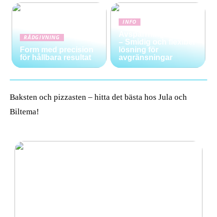
INFO
Avspärrningsstolpar
RÅDGIVNING
– Smidig och flexibel
Form med precision
lösning för
för hållbara resultat
avgränsningar
Baksten och pizzasten – hitta det bästa hos Jula och
Biltema!