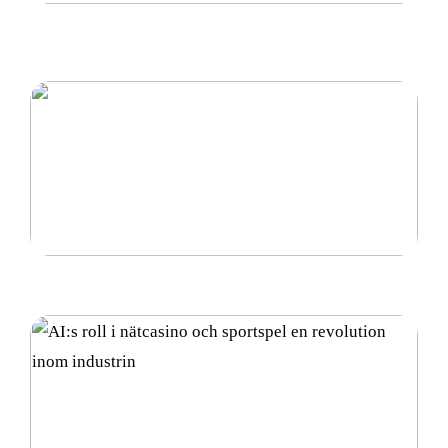
Petriskål – En Grundläggande Komponent inom
Laboratoriearbete
Vad är diamantsuspension och hur används det?