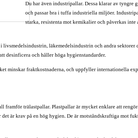
Du har även industripallar. Dessa klarar av tyngre g
och passar bra i tuffa industriella miljöer. Industripal
starka, resistenta mot kemikalier och påverkas inte a
i livsmedelsindustrin, läkemedelsindustrin och andra sektorer 
a att desinficera och håller höga hygienstandarder.
vilket minskar fraktkostnaderna, och uppfyller internationella ex
ll framför trälastpallar. Plastpallar är mycket enklare att rengö
där det är krav på en hög hygien. De är motståndskraftiga mot fu