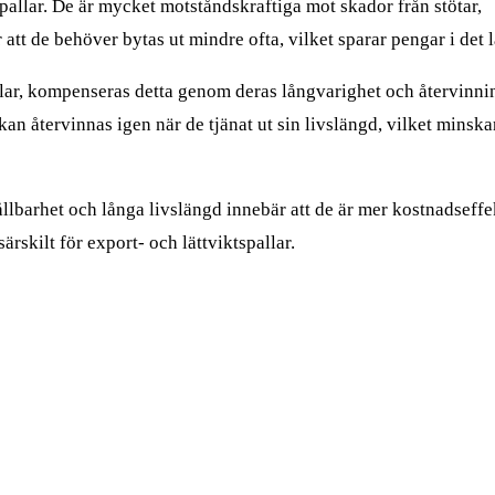
äpallar. De är mycket motståndskraftiga mot skador från stötar,
tt de behöver bytas ut mindre ofta, vilket sparar pengar i det 
allar, kompenseras detta genom deras långvarighet och återvinni
an återvinnas igen när de tjänat ut sin livslängd, vilket minska
ållbarhet och långa livslängd innebär att de är mer kostnadseffek
särskilt för export- och lättviktspallar.