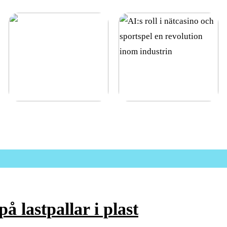
Vad är diamantsuspension
AI:s roll i nätcasino och
och hur används det?
sportspel en revolution
inom industrin
å lastpallar i plast