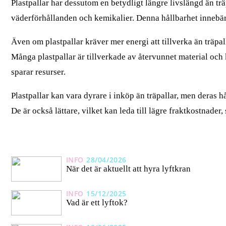
Plastpallar har dessutom en betydligt längre livslängd än tr
väderförhållanden och kemikalier. Denna hållbarhet innebär a
Även om plastpallar kräver mer energi att tillverka än träp
Många plastpallar är tillverkade av återvunnet material och k
sparar resurser.
Plastpallar kan vara dyrare i inköp än träpallar, men deras h
De är också lättare, vilket kan leda till lägre fraktkostnader, 
INFO
28/04/2026
När det är aktuellt att hyra lyftkran
INFO
15/12/2025
Vad är ett lyftok?