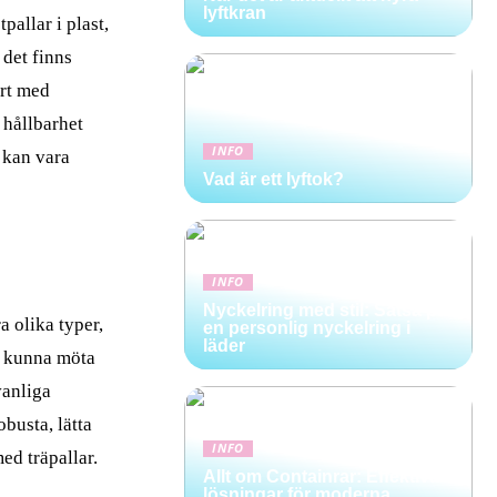
lyftkran
pallar i plast,
 det finns
ört med
, hållbarhet
INFO
 kan vara
Vad är ett lyftok?
INFO
Nyckelring med stil: Satsa på
ra olika typer,
en personlig nyckelring i
läder
ka kunna möta
vanliga
obusta, lätta
INFO
ed träpallar.
Allt om Containrar: Effektiva
lösningar för moderna