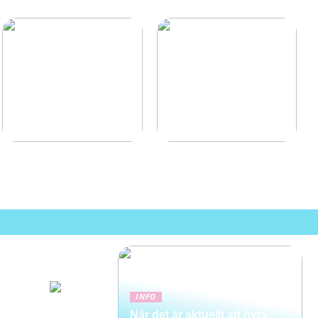
Ljussätt smartare för en
Pålitliga
säkrare och effektivare
transportlösningar för
arbetsplats
tuffa nordiska
förhållanden
INFO
När det är aktuellt att hyra