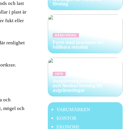
ods och last
företag
lar i plast är
v fukt eller
RÅDGIVNING
där renlighet
Form med precision för
hållbara resultat
portkrav.
INFO
Avspärrningsstolpar – Smidig
och flexibel lösning för
avgränsningar
ra och
kt, mögel och
VARUMÄRKEN
KONTOR
EKONOMI