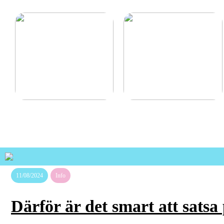
Avspärrningsstolpar –
Petriskål – En
Smidig och flexibel lösning
Grundläggande
för avgränsningar
Komponent inom
Laboratoriearbete
11/08/2024
Info
Därför är det smart att satsa p