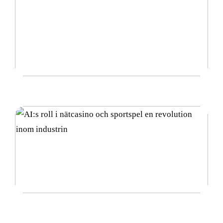
Vad är diamantsuspension och hur används det?
AI:s roll i nätcasino och sportspel en revolution
inom industrin