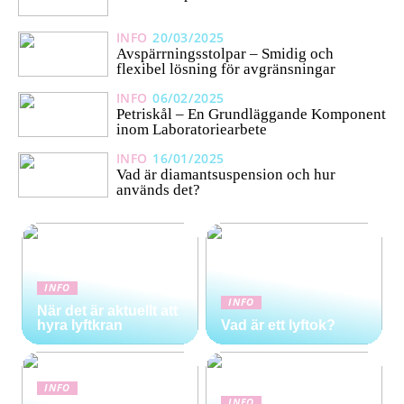
INFO
20/03/2025
Avspärrningsstolpar – Smidig och
flexibel lösning för avgränsningar
INFO
06/02/2025
Petriskål – En Grundläggande Komponent
inom Laboratoriearbete
INFO
16/01/2025
Vad är diamantsuspension och hur
används det?
INFO
INFO
När det är aktuellt att
hyra lyftkran
Vad är ett lyftok?
INFO
INFO