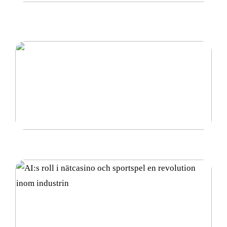
Petriskål – En Grundläggande Komponent inom
Laboratoriearbete
Vad är diamantsuspension och hur används det?