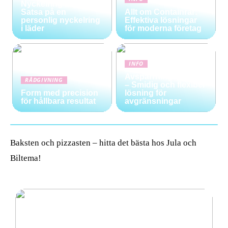
Nyckelring med stil:
Satsa på en
Allt om Containrar:
personlig nyckelring
Effektiva lösningar
i läder
för moderna företag
INFO
Avspärrningsstolpar
RÅDGIVNING
– Smidig och flexibel
Form med precision
lösning för
för hållbara resultat
avgränsningar
Baksten och pizzasten – hitta det bästa hos Jula och
Biltema!