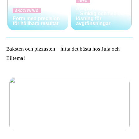
INFO
Avspärrningsstolpar
RÅDGIVNING
– Smidig och flexibel
Form med precision
lösning för
för hållbara resultat
avgränsningar
Baksten och pizzasten – hitta det bästa hos Jula och
Biltema!
Avspärrningsstolpar – Smidig och flexibel lösning