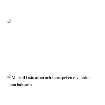
Petriskål – En Grundläggande Komponent inom
Laboratoriearbete
Vad är diamantsuspension och hur används det?