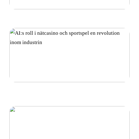
Vad är diamantsuspension och hur används det?
AI:s roll i nätcasino och sportspel en revolution
inom industrin