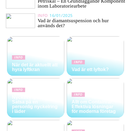
Petriskål – En Grundläggande Komponent
inom Laboratoriearbete
INFO
16/01/2025
Vad är diamantsuspension och hur
används det?
INFO
INFO
När det är aktuellt att
hyra lyftkran
Vad är ett lyftok?
INFO
INFO
Nyckelring med stil:
Satsa på en
Allt om Containrar:
personlig nyckelring
Effektiva lösningar
i läder
för moderna företag