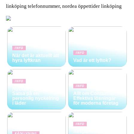
linköping telefonnummer, nordea öppettider linköping
INFO
INFO
När det är aktuellt att
hyra lyftkran
Vad är ett lyftok?
INFO
INFO
Nyckelring med stil:
Satsa på en
Allt om Containrar:
personlig nyckelring
Effektiva lösningar
i läder
för moderna företag
INFO
Avspärrningsstolpar
RÅDGIVNING