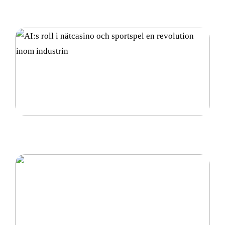
Vad är diamantsuspension och hur används det?
AI:s roll i nätcasino och sportspel en revolution
inom industrin