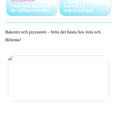
– Smidig och flexibel
Form med precision
lösning för
för hållbara resultat
avgränsningar
Baksten och pizzasten – hitta det bästa hos Jula och
Biltema!
Avspärrningsstolpar – Smidig och flexibel lösning
för avgränsningar