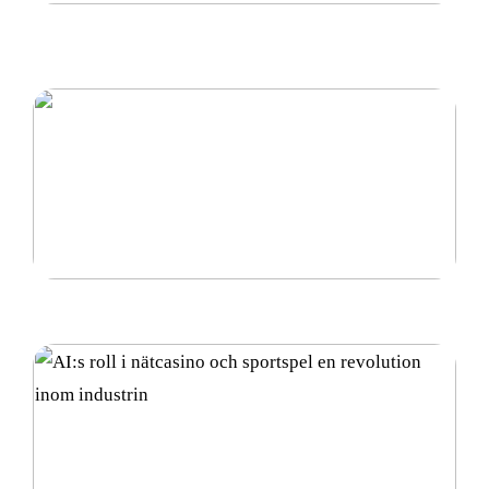
Petriskål – En Grundläggande Komponent inom
Laboratoriearbete
Vad är diamantsuspension och hur används det?