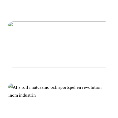
Petriskål – En Grundläggande Komponent inom
Laboratoriearbete
Vad är diamantsuspension och hur används det?