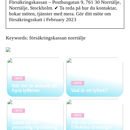
Försäkringskassan – Posthusgatan 9, 761 30 Norrtälje,
Norrtälje, Stockholm. ✔ Ta reda på hur du kontaktar,
bokar möten, tjänster med mera. Gör ditt möte om
försäkringsskatt i February 2023
Keywords: försäkringskassan norrtälje
INFO
INFO
När det är aktuellt att
hyra lyftkran
Vad är ett lyftok?
INFO
INFO
Nyckelring med stil:
Satsa på en
Allt om Containrar:
personlig nyckelring
Effektiva lösningar