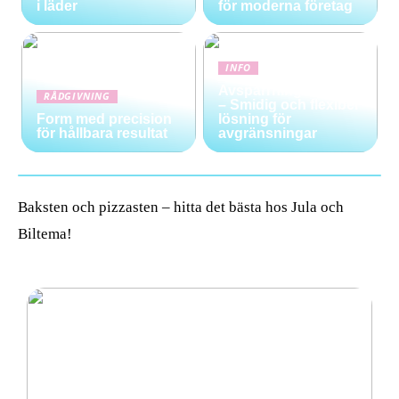
i läder
för moderna företag
INFO
Avspärrningsstolpar
RÅDGIVNING
– Smidig och flexibel
Form med precision
lösning för
för hållbara resultat
avgränsningar
Baksten och pizzasten – hitta det bästa hos Jula och
Biltema!