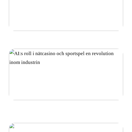
Vad är diamantsuspension och hur används det?
AI:s roll i nätcasino och sportspel en revolution
inom industrin